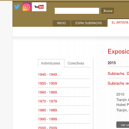
Buscar
EL ARTISTA
INICIO
ESPAI SUBIRACHS
Exposiciones
Exposi
2015
Individuales
Colectivas
Subirachs. De
1940 - 1949
Subirachs re
1950 - 1959
1960 - 1969
2015
Tianjin
1970 - 1979
Hubei P
1980 - 1989
Tianjin
1990 - 1999
ver u
2000 - 2009