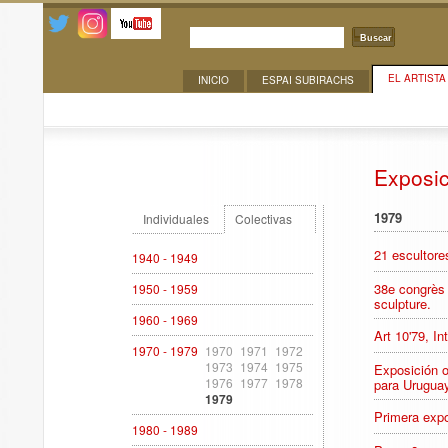
Buscar
EL ARTISTA
INICIO
ESPAI SUBIRACHS
Exposiciones
Exposi
1979
Individuales
Colectivas
21 escultor
1940 - 1949
38e congrès
1950 - 1959
sculpture.
1960 - 1969
Art 10'79, I
1970 - 1979
1970
1971
1972
1973
1974
1975
Exposición o
1976
1977
1978
para Urugua
1979
Primera expo
1980 - 1989