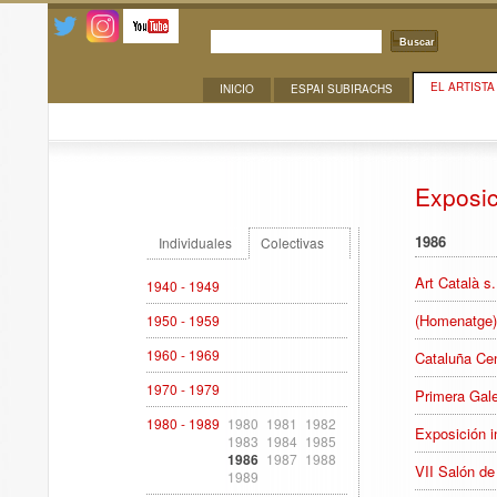
Buscar
EL ARTISTA
INICIO
ESPAI SUBIRACHS
Exposiciones
Exposi
1986
Individuales
Colectivas
Art Català s
1940 - 1949
(Homenatge)
1950 - 1959
1960 - 1969
Cataluña Cen
1970 - 1979
Primera Gale
1980 - 1989
1980
1981
1982
Exposición i
1983
1984
1985
1986
1987
1988
VII Salón de
1989