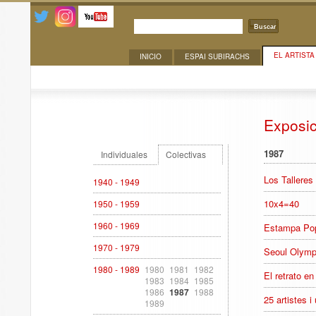
Buscar
EL ARTISTA
INICIO
ESPAI SUBIRACHS
Exposiciones
Exposi
1987
Individuales
Colectivas
Los Talleres
1940 - 1949
10x4=40
1950 - 1959
1960 - 1969
Estampa Pop
1970 - 1979
Seoul Olympi
1980 - 1989
1980
1981
1982
El retrato e
1983
1984
1985
1986
1987
1988
25 artistes i
1989