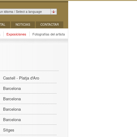
un idioma / Select a language
TAL
NOTICIAS
CONTACTAR
a
Exposiciones
Fotografías del artista
Castell - Platja d'Aro
Barcelona
Barcelona
Barcelona
Barcelona
Sitges