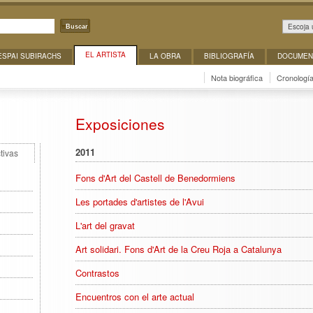
Escoja 
Buscar
EL ARTISTA
ESPAI SUBIRACHS
LA OBRA
BIBLIOGRAFÍA
DOCUMEN
Nota biográfica
Cronologí
Exposiciones
2011
tivas
Fons d'Art del Castell de Benedormiens
Les portades d'artistes de l'Avui
L'art del gravat
Art solidari. Fons d'Art de la Creu Roja a Catalunya
Contrastos
Encuentros con el arte actual