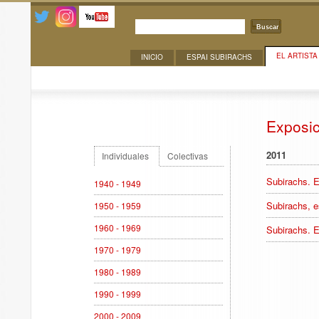
Buscar
EL ARTISTA
INICIO
ESPAI SUBIRACHS
Exposiciones
Exposi
2011
Individuales
Colectivas
Subirachs. Es
1940 - 1949
Subirachs, es
1950 - 1959
1960 - 1969
Subirachs. Es
1970 - 1979
1980 - 1989
1990 - 1999
2000 - 2009